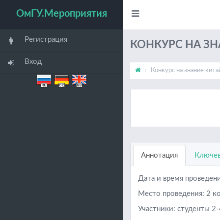
ОмГУ.Мероприятия
Регистрация
КОНКУРС НА ЗН
Вход
Конкурс на знание кита
Аннотация
Ключев
Дата и время проведени
Место проведения: 2 ко
Участники: студенты 2