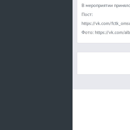
В мероприятии приняло
Пост:
https://vk.com/fctk_o
Фото:
https://vk.com/