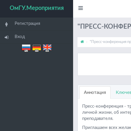
ОмГУ.Мероприятия
Регистрация
"ПРЕСС-КОНФЕ
Вход
"Пресс-конференция п
Аннотация
Ключев
Пресс-конференция - т
личной жизни, об инте
преподавателя.
Приглашаем всех желающ