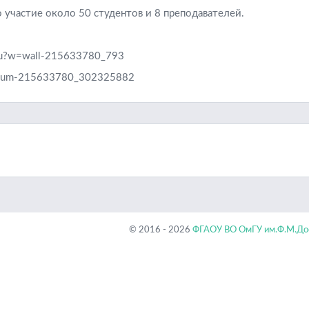
 участие около 50 студентов и 8 преподавателей.
msu?w=wall-215633780_793
album-215633780_302325882
© 2016 - 2026
ФГАОУ ВО ОмГУ им.Ф.М.Дос