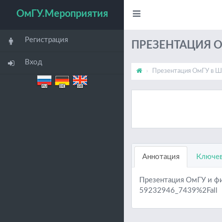
ОмГУ.Мероприятия
Регистрация
ПРЕЗЕНТАЦИЯ 
Вход
Презентация ОмГУ в Ш
Аннотация
Ключев
Презентация ОмГУ и фи
59232946_7439%2Fall